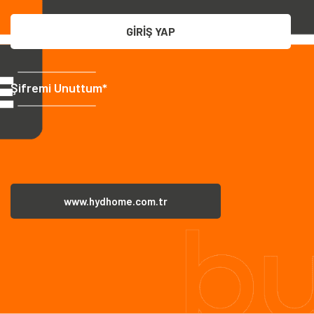
GİRİŞ YAP
Şifremi Unuttum*
www.hydhome.com.tr